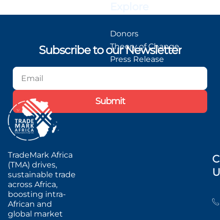
Explore
Donors
Theory of Change
Subscribe to our Newsletter
Press Release
Blog
Podcast
Submit
TradeMark Africa
C
(TMA) drives,
U
sustainable trade
across Africa,
boosting intra-
African and
global market