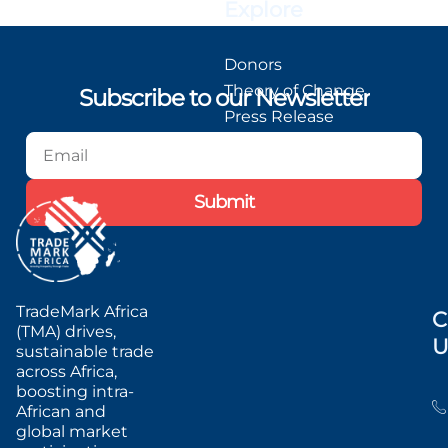
Explore
Donors
Theory of Change
Subscribe to our Newsletter
Press Release
Blog
Podcast
Submit
TradeMark Africa
C
(TMA) drives,
U
sustainable trade
across Africa,
boosting intra-
African and
global market