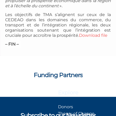
propulser la prospérité économique dans la région
et à l’échelle du continent
».
Les objectifs de TMA s’alignent sur ceux de la
CEDEAO dans les domaines du commerce, du
transport et de l’intégration régionale, les deux
organisations soutenant que l’intégration est
cruciale pour accroître la prospérité.
Download file
–
FIN –
Funding Partners
Explore
Donors
Theory of Change
Subscribe to our Newsletter