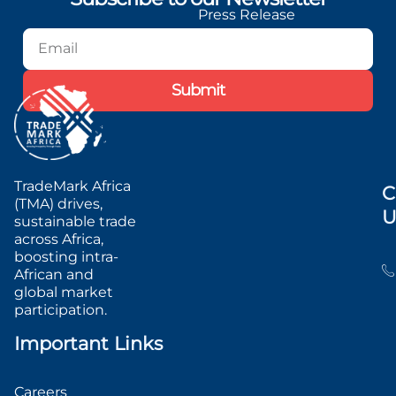
Press Release
Blog
Podcast
Submit
TradeMark Africa
C
(TMA) drives,
U
sustainable trade
across Africa,
boosting intra-
African and
global market
participation.
Important Links
Careers